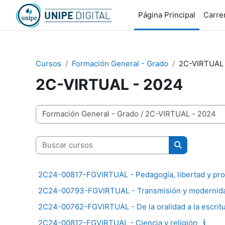
Salta al contenido principal
Página Principal
Carre
Cursos
Formación General - Grado
2C-VIRTUAL 
2C-VIRTUAL - 2024
Categorías
Buscar cursos
Buscar curso
2C24-00817-FGVIRTUAL - Pedagogía, libertad y progr
2C24-00793-FGVIRTUAL - Transmisión y modernida
2C24-00762-FGVIRTUAL - De la oralidad a la escritur
2C24-00812-FGVIRTUAL - Ciencia y religión