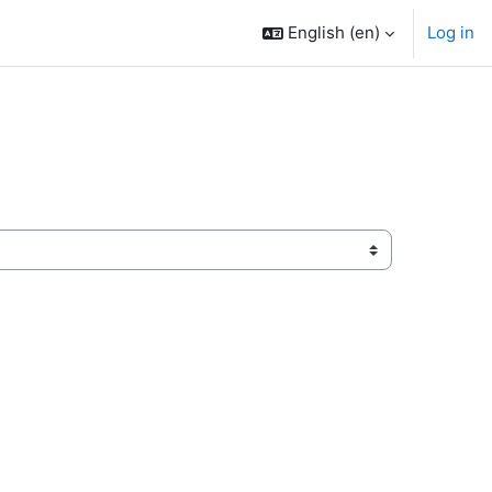
English ‎(en)‎
Log in