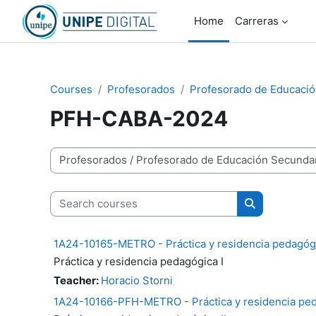
Skip to main content
Home
Carreras
Courses
Profesorados
Profesorado de Educación
PFH-CABA-2024
Course categories
Search courses
Search cour
1A24-10165-METRO - Práctica y residencia pedagógi
Práctica y residencia pedagógica I
Teacher:
Horacio Storni
1A24-10166-PFH-METRO - Práctica y residencia ped