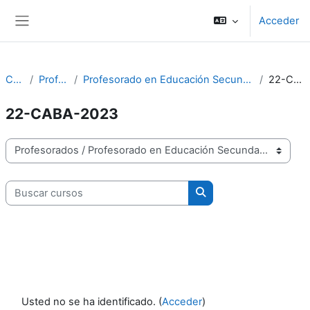
Salta al contenido principal
Acceder
Panel lateral
Cursos
Profesorados
Profesorado en Educación Secundaria y Superior en Filosofía | CABA
22-CABA-2023
22-CABA-2023
Categorías
Buscar cursos
Buscar cursos
Usted no se ha identificado. (
Acceder
)